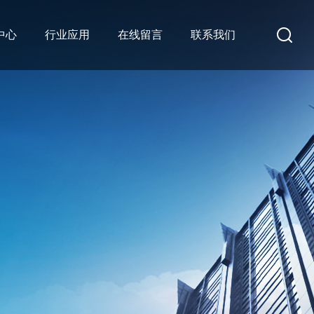
中心
行业应用
在线留言
联系我们