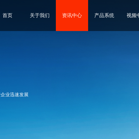
首页
关于我们
资讯中心
产品系统
视频
进企业迅速发展