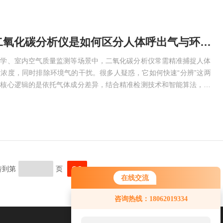
知识科普：二氧化碳分析仪是如何区分人体呼出气与环境气的？
科学、室内空气质量监测等场景中，二氧化碳分析仪常需精准捕捉人体
浓度，同时排除环境气的干扰。很多人疑惑，它如何快速“分辨”这两
的核心逻辑的是依托气体成分差异，结合精准检测技术和智能算法，像
高效区分。浓度差异是区分两者的核心“标识”。这是基础也关键的依
环境气中的二氧化碳浓度存在巨大差距。正常环境空气中，二氧化碳浓
而人体经过细胞新陈代谢后，呼出气体中的二氧化碳浓度可达4%至5%，
到第
页
在线交流
咨询热线：18062019334