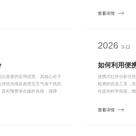
冷发电机的正常运行允许一定量的
等技术实现电网全生
根据国标及行业标准，额定氢压下
接决定电网供电可靠
查看详情
标，不仅会导致冷却效率骤降，使定
解了传统监测模式
测周期...
2026
3-12
势
如何利用便
现出显著的应用优势。其核心在于
便携式红外分析仪
免传统传感器易受交叉气体干扰的
检测的优选工具，
，及时预警潜在爆炸风险，保障工
化提供科学依据。
特性能够捕捉微小泄漏，降低事故
关系到能耗成本与
监测方面，激光甲烷传感器可精准
首先要检查仪器状
查看详情
时监测大气或土壤中的甲烷浓度，
有效期内，避免因设
洁净空气中...