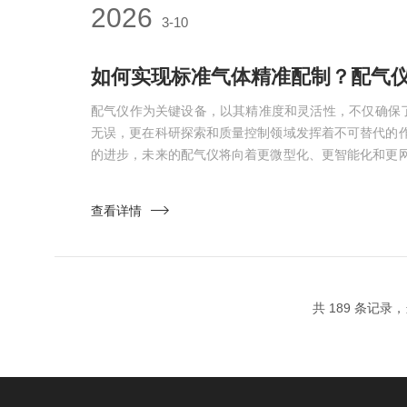
2026
3-10
如何实现标准气体精准配制？配气
配气仪作为关键设备，以其精准度和灵活性，不仅确保了
无误，更在科研探索和质量控制领域发挥着不可替代的
的进步，未来的配气仪将向着更微型化、更智能化和更
代注入更强动力。标准气体的配制核心在于“精准”二字
度的标准气体，但过程繁琐，耗时长，且难以应对多组
查看详情
发展，动态配气技术逐渐成为主流，它以连续流动的方
确混合，...
共 189 条记录，当