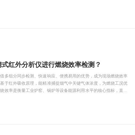
命周期的高效运维，而变压器作为电网的“心脏”，其安全稳定运行直
性。变压器油中气体在线监测系统是智慧电网的“精准感知触角”，破
的痛点。传统变压器故障监测依赖人工定期取样、实验室分析，存在检
携式红外分析仪进行燃烧效率检测？
凭借多组分同步检测、快速响应、便携易用的优势，成为现场燃烧效率
其基于红外吸收原理，能精准捕捉烟气中关键气体浓度，为燃烧工况优
燃烧效率是衡量工业炉窑、锅炉等设备能源利用水平的核心指标，直接
环保排放。开展检测前，需做好充分准备工作，筑牢数据精准的基础。
态，确认电池电量充足，采样探头、过滤器无堵塞破损，核心传感器在
备故障导致数据失真。随后开机预热1-5分钟，完成仪器自检，并在