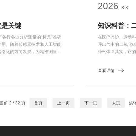
2026
3-8
仪是关键
各行各业分析测量的“标尺”准确
在医疗监护、运动
作用。随着传感器技术和人工智能
呼出气中的二氧化碳
网络化的方向发展，为精准测量时
种气体？其实，它
。传统静态配气法虽能制备一定浓
捕捉关键特征，实现
分、低浓度的复杂需求。随着科技
据，人体呼出气与
查看详情
式，将高浓度原料气与稀释气体精
度仅约0.04%，
是...
前 2 / 32 页
首页
上一页
下一页
末页
跳转