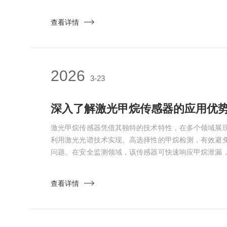
备，其安全稳定运行直接关系到电网供电的可靠性。氢
漏氢，但超出行业规范的泄漏会引发一系列严重后果。
查看详情
24小时允许漏氢量通常控制在10~18立方米，一旦超
子、转...
2026
3-23
深入了解激光甲烷传感器的应用优
激光甲烷传感器凭借其独特的技术特性，在多个领域展
利用激光光谱技术实现、高选择性的甲烷检测，有效避
问题。在安全监测领域，该传感器可快速响应甲烷泄漏
业生产、城市燃气管道及居民用气的安全。其高灵敏度
发生的可能性，为安全生产提供可靠技术支撑。在环境
查看详情
追踪甲烷排放源，助力碳排放管控与生态保护。通过实
为环保部门提...