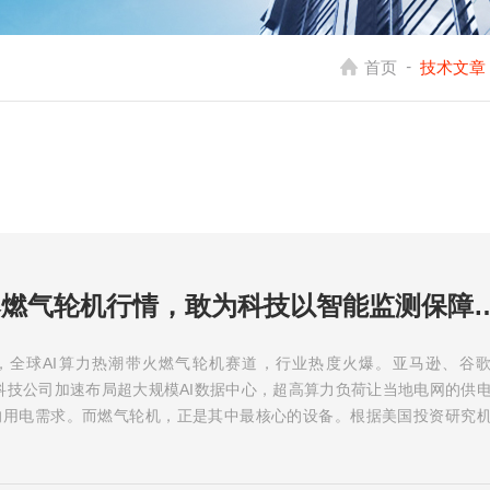
-
首页
技术文章
AI 算力引爆燃气轮机行情，敢为科技以智
，全球AI算力热潮带火燃气轮机赛道，行业热度火爆。亚马逊、谷
外科技公司加速布局超大规模AI数据中心，超高算力负荷让当地电网的供
I的用电需求。而燃气轮机，正是其中最核心的设备。根据美国投资研究
...