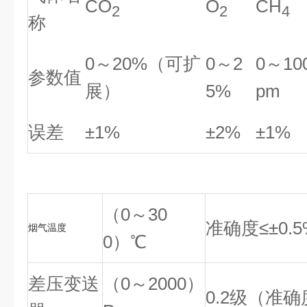
CO
O
CH
2
2
4
称
0～20%（可扩
0～2
0～10
参数值
展）
5%
pm
误差
±1%
±2%
±1%
（0～30
准确度≤±0.5
烟气温度
0）℃
差压变送
（0～2000）
0.2级（准