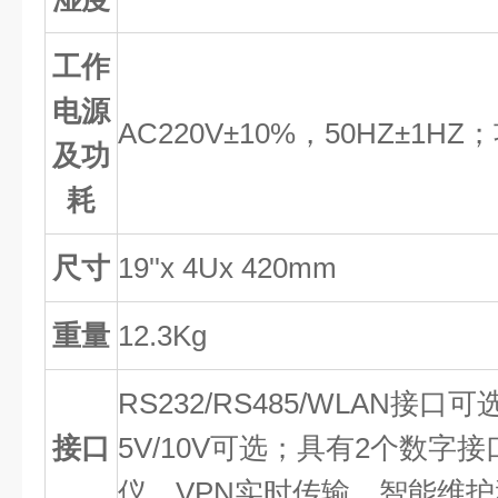
工作
电源
AC220V
±
10%，50HZ
±
1HZ
及功
耗
尺寸
19''
x
4
U
x
420mm
重量
12.3
Kg
RS232/RS485/WLAN接口可选
接口
5V/10V可选；具有2个数字
仪，VPN实时传输、智能维