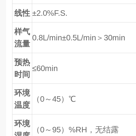
线性
±
2
.0%
F.S.
样气
0.8
L/min±0.5L/min
＞3
0min
流量
预热
≤6
0min
时间
环境
（0～45）℃
温度
环境
（0～95）%RH，无结露
湿度