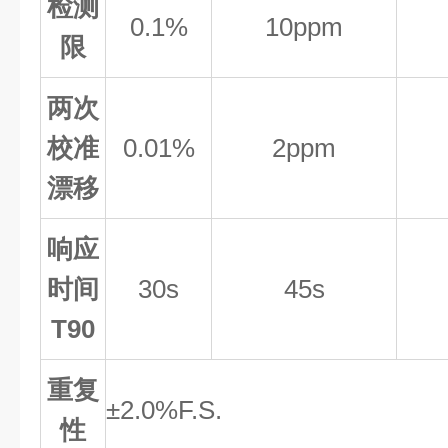
检测
0.1%
10
ppm
限
两次
校准
0.01%
2
ppm
漂移
响应
时间
30
s
45
s
T90
重复
±
2
.0%
F.S.
性