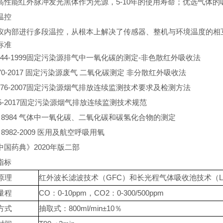
高性能红外脉冲发光黑体作为光源，5-10年的使用寿命；优选气体
温控
仪内部进行多段温控，从根本上解决了传感器、整机与环境温度的相
标准
T-44-1999固定污染源排气中一氧化碳的测定-非色散红外吸收法
870-2017 固定污染源废气 二氧化碳测定 非分散红外吸收法
-T-76-2007固定污染源烟气排放连续监测技术要求及检测方法
75-2017固定污染源烟气排放连续监测技术规范
/T 8984 气体中一氧化碳、二氧化碳和碳氢化合物的测定
T 8982-2009 医用及航空呼吸用氧
中国药典》2020年版二部
指标
原理
红外波长滤波技术（GFC）和长光程气体吸收池技术（L-C
量程
CO：0-10ppm，CO2：0-300/500ppm
方式
抽取式：800ml/min±10％