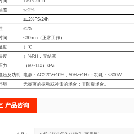
时间
T90＜2min
误差
≤±2%
≤±2%FS/24h
性
≤1%
时间
≤30min（正常工作）
温度
）℃
湿度
）%RH，无结露
压力
（80~110）kPa
电压及功耗
电源：AC220V±10%，50Hz±1Hz；功耗：<300W
环境
无显著的振动或冲击的场合；非防爆场合。
产品咨询