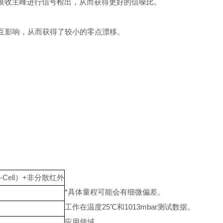
的吸收主峰进行信号检出，从而获得更好的信噪比。
互影响，从而获得了较小的零点漂移。
ell）+非分散红外
*具体量程可能会有细微偏差。
工作在温度25℃和1013mbar测试数据。
应用领域