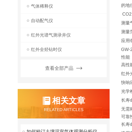
的地
气体稀释仪
CO
自动配气仪
测量
测量范
红外光谱气测录井仪
应用
红外全烃钻时仪
GW-
性能
高性
查看全部产品
红外
快响
光学
相关文章
长寿
无需
RELATED ARTICLES
可靠
长寿
如何校订土壤温室气体观测分析仪的水汽干扰？